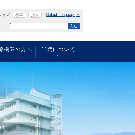
サイズ
標準
拡大
Select Language
▼
サ
ス
イ
ト
内
検
療機関の方へ
当院について
索
再診の方へ
面会をされる方へ
乳がん検診のご案内
フロアマップ
放射線検査の電話ご予約
患者さんの権利等
について
フロアマップ
敷地内禁煙について
広報誌さわやか
病院への交通
病院への交通
ＱＩ（クオリティ・イン
ディケーター：医療の質
の公表）プロジェクトに