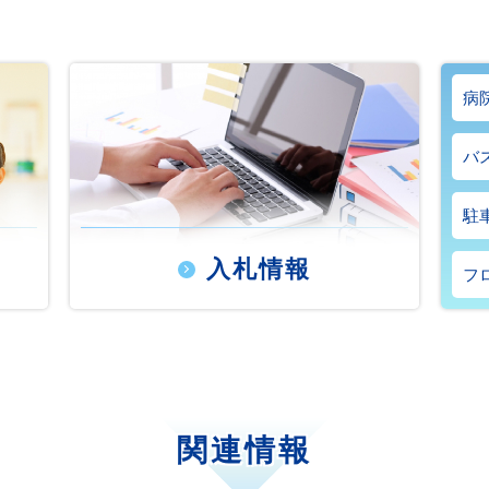
病
バ
駐
入札情報
フ
関連情報