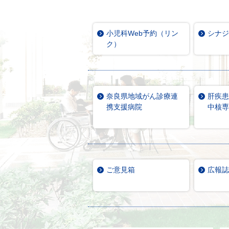
小児科Web予約（リン
シナジ
ク）
奈良県地域がん診療連
肝疾患
携支援病院
中核専
ご意見箱
広報誌