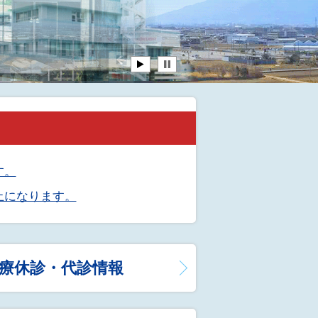
ついて
当院ロゴマークについて
す。
止になります。
療休診・代診情報