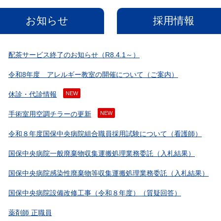
お知らせ
採用情報
配茶サービス終了のお知らせ（R8.4.1～）
令和8年度 アレルギー教室の開催について（ご案内）
休診・代診情報
NEW
手術室用空調チラーの更新
NEW
令和８年度国保中央病院組合職員採用試験について（看護師）
国保中央病院一般廃棄物収集運搬処理業務委託（入札結果）
国保中央病院感染性廃棄物等収集運搬処理業務委託（入札結果）
国保中央病院設備改修工事（令和８年度）（質疑回答）
薬剤師 正職員