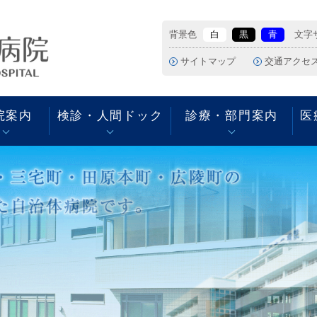
背景色
白
黒
青
文字
サイトマップ
交通アクセ
院案内
検診・人間ドック
診療・部門案内
医
休診・代診情報
入院費用
人間ドックのご案内
部署案内
胃カメラのご予約につい
病院の沿革
初診の方へ
入院の際に必要なもの
特定健診のご案内
外来別担当医一覧
放射線科ＷＥＢ予約シス
院長あいさつ
て
テムについて
看護部
セカンドオピニオン外来
クレジットカードの利用
厚生労働大臣の定める掲
売店・イートインコーナ
携帯電話の使用について
病院の概要・組織
中央検査室
地域支援センター
示事項等
ー・ＡＴＭ
放射線科
携帯電話の使用について
肝疾患に関する 医療圏中
敷地内禁煙について
医科大学生の診療参加型
臨床工学科
核専門医療機関
臨床実習
薬剤部
リハビリテーション科
病院指標
国保中央病院組合の業務
地域支援センター
状況の公表について
事務部