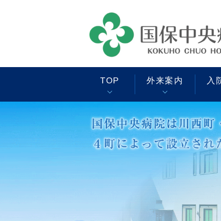
このページの本文へ
TOP
外来案内
入
外来別担当医一覧
入院の手続き
一般健康診断のご案内
診療部案内
紹介患者さまの事前診療
基本理念・基本方針
予約
内科
検診・人間ドック
地域包括ケア病棟の案内
安全管理対策室
外科
緩和ケアホーム飛鳥 入
Q＆A（よくある質問）
院申込・外来予約
整形外科
クレジットカードの利用
奈良県地域がん診療連携
小児科
支援病院
皮膚科
Q＆A（よくある質問）
泌尿器科（人工透析）
経営比較分析表
放射線科
麻酔科