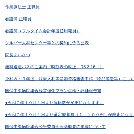
作業療法士 正職員
看護師 正職員
看護師（フルタイム会計年度任用職員）
シルバー人材センター等との契約に係る公表
院長あいさつ
無料送迎バスのご案内（時刻表の改正 R8.3.16～）
令和８・９年度 競争入札等参加資格審査申請（物品製造等）につ
国保中央病院組合経営強化プラン点検・評価報告書
●令和７年１０月１日より病床数が変更になります。
●令和７年１０月１日より選定療養費（１，１００円）が廃止になり
国保中央病院組合公平委員会会議概要の掲載について