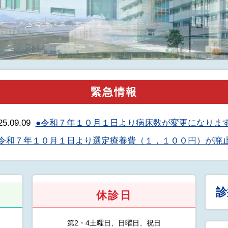
うさぎ保育所
栄養科
診療費の徴収・収納事務
宗教上の理由による輸血
訪問看護ステーション
委託について
拒否に対する当院の対応
について
緊急情報
25.09.09
●令和７年１０月１日より病床数が変更になりま
●令和７年１０月１日より選定療養費（１，１００円）が廃
診
休診日
第2・4土曜日、日曜日、祝日