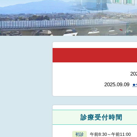
緩和ケア科
リハビリテーション科
敷地内禁煙について
心療内科
本
文
ス
タ
ー
ト
20
2025.09.09
診療受付時間
初診
午前8:30～午前11:00