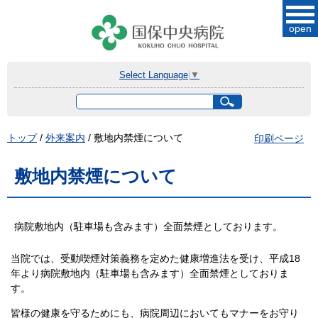
このページの本文へ
open
Select Language
▼
サ
イ
ト
現
トップ
/
外来案内
/
敷地内禁煙について
印刷ページ
内
在
検
索
の
敷地内禁煙について
位
置：
病院敷地内（駐車場も含みます）全面禁煙としております。
当院では、受動喫煙対策義務を定めた健康増進法を受け、平成18
年より病院敷地内（駐車場も含みます）全面禁煙としておりま
す。
皆様の健康を守るためにも、病院周辺においてもマナーをお守り