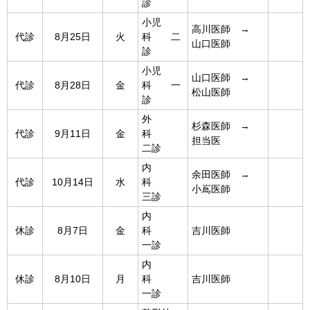
診
小児
高川医師 →
代診
8月25日
火
科 二
山口医師
診
小児
山口医師 →
代診
8月28日
金
科 一
松山医師
診
外
杉森医師 →
代診
9月11日
金
科
担当医
二診
内
余田医師 →
代診
10月14日
水
科
小嶌医師
三診
内
休診
8月7日
金
科
吉川医師
一診
内
休診
8月10日
月
科
吉川医師
一診