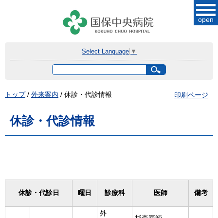
このページの本文へ
open
Select Language
▼
サ
イ
ト
現
トップ
/
外来案内
/
休診・代診情報
印刷ページ
内
在
検
索
の
休診・代診情報
位
置：
休診・代診日
曜日
診療科
医師
備考
外
杉森医師 →