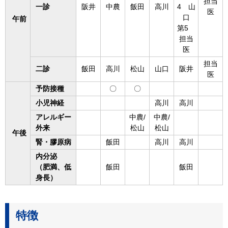
担当
一診
阪井
中農
飯田
高川
4 山
医
口
午前
第5
担当
医
担当
二診
飯田
高川
松山
山口
阪井
医
予防接種
〇
〇
小児神経
高川
高川
アレルギー
中農/
中農/
外来
松山
松山
午後
腎・膠原病
飯田
高川
高川
内分泌
（肥満、低
飯田
飯田
身長）
特徴