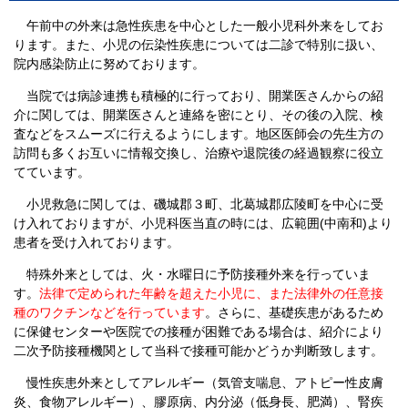
午前中の外来は急性疾患を中心とした一般小児科外来をしてお
ります。また、小児の伝染性疾患については二診で特別に扱い、
院内感染防止に努めております。
当院では病診連携も積極的に行っており、開業医さんからの紹
介に関しては、開業医さんと連絡を密にとり、その後の入院、検
査などをスムーズに行えるようにします。地区医師会の先生方の
訪問も多くお互いに情報交換し、治療や退院後の経過観察に役立
てています。
小児救急に関しては、磯城郡３町、北葛城郡広陵町を中心に受
け入れておりますが、小児科医当直の時には、広範囲(中南和)より
患者を受け入れております。
特殊外来としては、火・水曜日に予防接種外来を行っていま
す。
法律で定められた年齢を超えた小児に、また法律外の任意接
種のワクチンなどを行っています
。さらに、基礎疾患があるため
に保健センターや医院での接種が困難である場合は、紹介により
二次予防接種機関として当科で接種可能かどうか判断致します。
慢性疾患外来としてアレルギー（気管支喘息、アトピー性皮膚
炎、食物アレルギー）、膠原病、内分泌（低身長、肥満）、腎疾