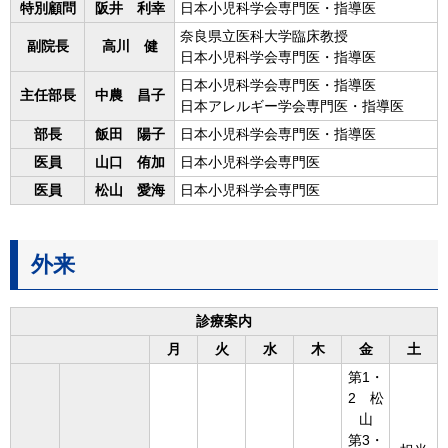
特別顧問
阪井 利幸
日本小児科学会専門医・指導医
奈良県立医科大学臨床教授
副院長
高川 健
日本小児科学会専門医・指導医
日本小児科学会専門医・指導医
主任部長
中農 昌子
日本アレルギー学会専門医・指導医
部長
飯田 陽子
日本小児科学会専門医・指導医
医員
山口 侑加
日本小児科学会専門医
医員
松山 愛海
日本小児科学会専門医
外来
診療案内
月
火
水
木
金
土
第1・
2 松
山
第3・