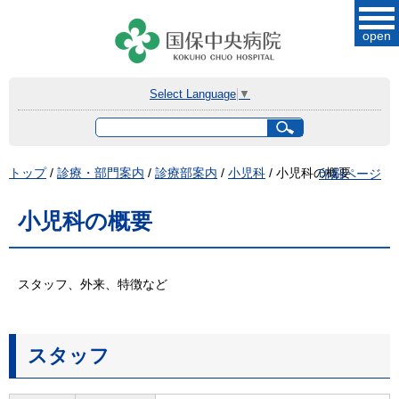
このページの本文へ
open
Select Language
▼
サ
イ
ト
現
トップ
/
診療・部門案内
/
診療部案内
/
小児科
/
小児科の概要
印刷ページ
内
在
検
索
の
小児科の概要
位
置：
スタッフ、外来、特徴など
スタッフ