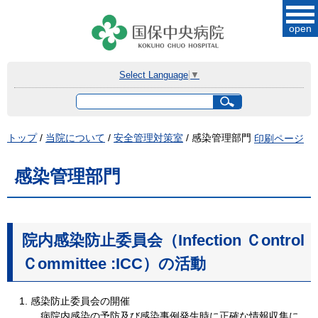
このページの本文へ
open
Select Language
▼
サ
イ
ト
現
トップ
/
当院について
/
安全管理対策室
/
感染管理部門
印刷ページ
内
在
検
索
の
感染管理部門
位
置：
院内感染防止委員会（Infection Ｃontrol
Ｃommittee :ICC）の活動
感染防止委員会の開催
病院内感染の予防及び感染事例発生時に正確な情報収集に