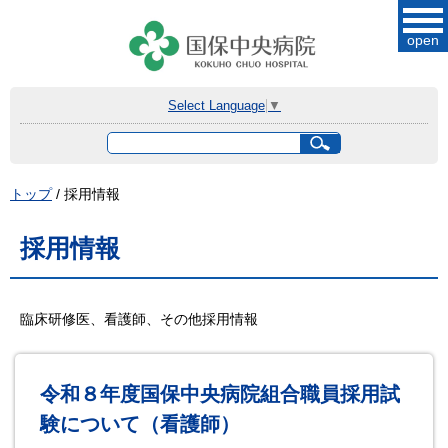
このページの本文へ
open
Select Language
▼
サ
イ
ト
現
トップ
/
採用情報
内
在
検
索
の
採用情報
位
置：
臨床研修医、看護師、その他採用情報
令和８年度国保中央病院組合職員採用試
験について（看護師）