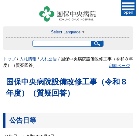
このページの本文へ
open
Select Language
▼
サ
イ
ト
現
トップ
/
入札情報
/
入札公告
/
国保中央病院設備改修工事（令和８年
内
在
度）（質疑回答）
検
印刷ページ
索
の
位
国保中央病院設備改修工事（令和８
置：
年度）（質疑回答）
公告日等