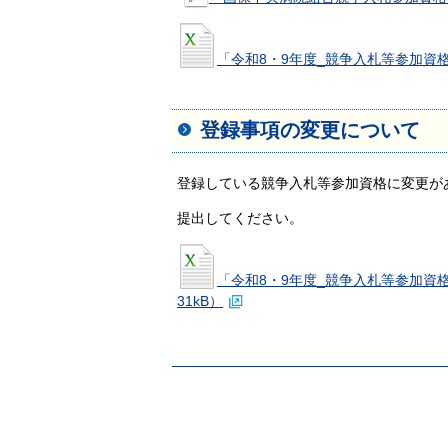
緩和ケア科
リハビリテーション科
「令和8・9年度_競争入札等参加資格
敷地内禁煙について
心療内科
登録事項の変更について
登録している競争入札等参加資格に変更が
提出してください。
「令和8・9年度_競争入札等参加資
31kB）