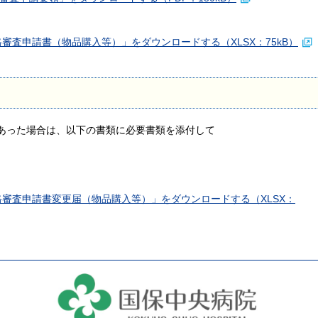
うさぎ保育所
栄養科
審査申請書（物品購入等）」をダウンロードする（XLSX：75kB）
診療費の徴収・収納事務
宗教上の理由による輸血
訪問看護ステーション
委託について
拒否に対する当院の対応
について
あった場合は、以下の書類に必要書類を添付して
格審査申請書変更届（物品購入等）」をダウンロードする（XLSX：