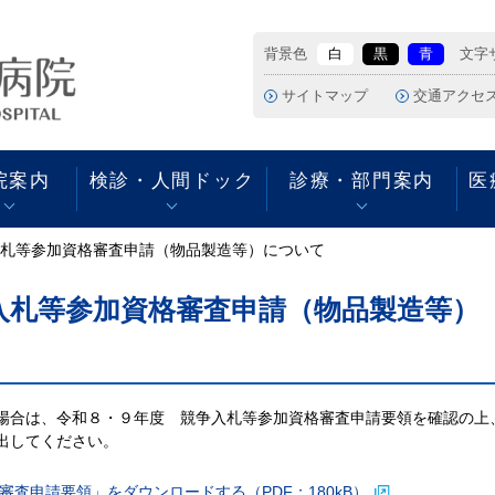
背景色
白
黒
青
文字
サイトマップ
交通アクセ
院案内
検診・人間ドック
診療・部門案内
医
札等参加資格審査申請（物品製造等）について
休診・代診情報
入院費用
人間ドックのご案内
部署案内
胃カメラのご予約につい
病院の沿革
初診の方へ
入院の際に必要なもの
特定健診のご案内
外来別担当医一覧
放射線科ＷＥＢ予約シス
院長あいさつ
て
テムについて
看護部
セカンドオピニオン外来
クレジットカードの利用
厚生労働大臣の定める掲
売店・イートインコーナ
携帯電話の使用について
病院の概要・組織
入札等参加資格審査申請（物品製造等）
中央検査室
地域支援センター
示事項等
ー・ＡＴＭ
放射線科
携帯電話の使用について
肝疾患に関する 医療圏中
敷地内禁煙について
医科大学生の診療参加型
臨床工学科
核専門医療機関
臨床実習
薬剤部
場合は、令和８・９年度 競争入札等参加資格審査申請要領を確認の上
リハビリテーション科
出してください。
病院指標
国保中央病院組合の業務
地域支援センター
状況の公表について
事務部
査申請要領」をダウンロードする（PDF：180kB）