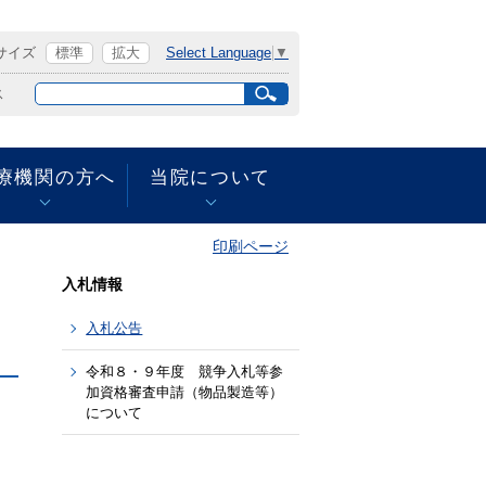
サイズ
標準
拡大
Select Language
▼
サ
ス
イ
ト
内
検
療機関の方へ
当院について
索
再診の方へ
面会をされる方へ
乳がん検診のご案内
フロアマップ
放射線検査の電話ご予約
患者さんの権利等
印刷ページ
について
入札情報
フロアマップ
敷地内禁煙について
広報誌さわやか
入札公告
病院への交通
病院への交通
令和８・９年度 競争入札等参
加資格審査申請（物品製造等）
、
について
ＱＩ（クオリティ・イン
ディケーター：医療の質
の公表）プロジェクトに