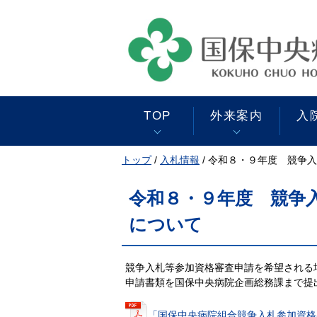
このページの本文へ
TOP
外来案内
入
現
トップ
外来別担当医一覧
入院の手続き
一般健康診断のご案内
診療部案内
紹介患者さまの事前診療
基本理念・基本方針
/
入札情報
/
令和８・９年度 競争入
在
予約
内科
の
検診・人間ドック
地域包括ケア病棟の案内
安全管理対策室
令和８・９年度 競争
外科
位
緩和ケアホーム飛鳥 入
置：
について
Q＆A（よくある質問）
院申込・外来予約
整形外科
クレジットカードの利用
奈良県地域がん診療連携
小児科
支援病院
皮膚科
Q＆A（よくある質問）
競争入札等参加資格審査申請を希望される
泌尿器科（人工透析）
申請書類を国保中央病院企画総務課まで提
経営比較分析表
放射線科
麻酔科
「国保中央病院組合競争入札参加資格審